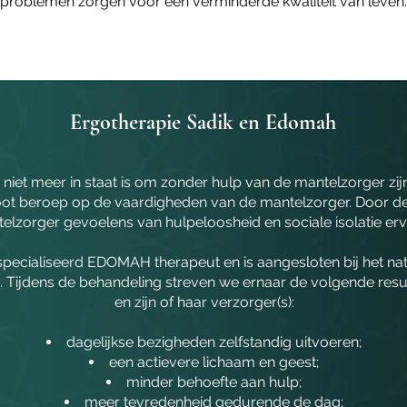
problemen zorgen voor een verminderde kwaliteit van leven.
Ergotherapie Sadik en Edomah
iet meer in staat is om zonder hulp van de mantelzorger zijn o
 groot beroep op de vaardigheden van de mantelzorger. Door
elzorger gevoelens van hulpeloosheid en sociale isolatie erv
especialiseerd EDOMAH therapeut en is aangesloten bij het n
ijdens de behandeling streven we ernaar de volgende result
en zijn of haar verzorger(s):
dagelijkse bezigheden zelfstandig uitvoeren;
een actievere lichaam en geest;
minder behoefte aan hulp;
meer tevredenheid gedurende de dag;