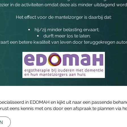
zier in de activiteiten omdat deze als minder uitdagend wor
Het effect voor de mantelzorger is daarbij dat:
hij/zij minder belasting ervaart;
durft meer los te laten;
vaart een betere kwaliteit van leven door teruggekregen auto
pecialiseerd in EDOMAH en kijkt uit naar een passende behande
ust eens kennis met ons door een afspraak te plannen via het
EN