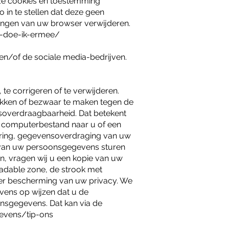
eze cookies en toestemming
 in te stellen dat deze geen
llingen van uw browser verwijderen.
at-doe-ik-ermee/
en/of de sociale media-bedrijven.
te corrigeren of te verwijderen.
ekken of bezwaar te maken tegen de
soverdraagbaarheid. Dat betekent
n computerbestand naar u of een
jdering, gegevensoverdraging van uw
 van uw persoonsgegevens sturen
an, vragen wij u een kopie van uw
eadable zone, de strook met
er bescherming van uw privacy. We
evens op wijzen dat u de
oonsgegevens. Dat kan via de
gevens/tip-ons