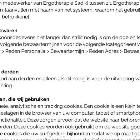
n medewerker van Ergotherapie Sadik) tussen zit. Ergotherap
 [aanvullen met naam van het systeem, waarom het gebruikt
 betrokkene]
bewaren
oonsgegevens niet langer dan strikt nodig is om de doelen 
 volgende bewaartermijnen voor de volgende (categorieën) 
> Reden Personalia > Bewaartermijn > Reden Adres > Bewaar
 derden
itend aan derden en alleen als dit nodig is voor de uitvoerin
hting.
en, die wij gebruiken
le, analytische en tracking cookies. Een cookie is een klein t
slagen in de browser van uw computer, tablet of smartphon
ctionaliteit. Deze zorgen ervoor dat de website naar behore
rden. Deze cookies worden ook gebruikt om de website goed
we cookies die uw surfgedrag bijhouden zodat we op maat g