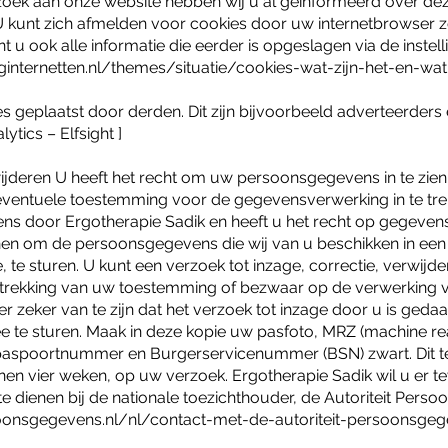
zoek aan onze website hebben wij u al geïnformeerd over d
 kunt zich afmelden voor cookies door uw internetbrowser zo
t u ook alle informatie die eerder is opgeslagen via de inste
liginternetten.nl/themes/situatie/cookies-wat-zijn-het-en-w
geplaatst door derden. Dit zijn bijvoorbeeld adverteerders 
tics – Elfsight ]
jderen U heeft het recht om uw persoonsgegevens in te zien, 
eventuele toestemming voor de gegevensverwerking in te tr
s door Ergotherapie Sadik en heeft u het recht op gegeven
ienen om de persoonsgegevens die wij van u beschikken in ee
 te sturen. U kunt een verzoek tot inzage, correctie, verwi
ntrekking van uw toestemming of bezwaar op de verwerking
er zeker van te zijn dat het verzoek tot inzage door u is geda
ee te sturen. Maak in deze kopie uw pasfoto, MRZ (machine r
aspoortnummer en Burgerservicenummer (BSN) zwart. Dit t
nen vier weken, op uw verzoek. Ergotherapie Sadik wil u er t
te dienen bij de nationale toezichthouder, de Autoriteit Pers
rsoonsgegevens.nl/nl/contact-met-de-autoriteit-persoonsge