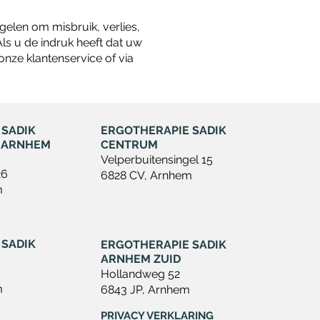
len om misbruik, verlies,
s u de indruk heeft dat uw
onze klantenservice of via
 SADIK
ERGOTHERAPIE SADIK
 ARNHEM
CENTRUM
Velperbuitensingel 15
26
6828 CV, Arnhem
m
 SADIK
ERGOTHERAPIE SADIK
ARNHEM ZUID
Hollandweg 52
m
6843 JP, Arnhem
PRIVACY VERKLARING