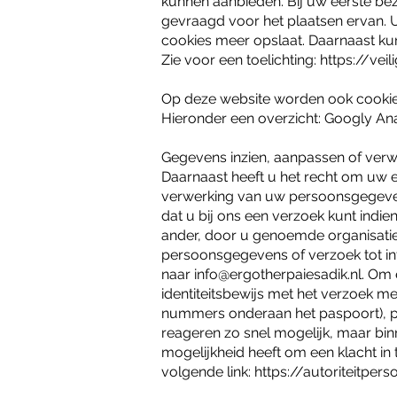
kunnen aanbieden. Bij uw eerste be
gevraagd voor het plaatsen ervan. U
cookies meer opslaat. Daarnaast kun
Zie voor een toelichting:
https://vei
Op deze website worden ook cookies 
Hieronder een overzicht: Googly Analy
Gegevens inzien, aanpassen of verwi
Daarnaast heeft u het recht om uw 
verwerking van uw persoonsgegeven
dat u bij ons een verzoek kunt ind
ander, door u genoemde organisatie,
persoonsgegevens of verzoek tot i
naar
info@ergotherpaiesadik.nl
. Om 
identiteitsbewijs met het verzoek m
nummers onderaan het paspoort), p
reageren zo snel mogelijk, maar bin
mogelijkheid heeft om een klacht in 
volgende link:
https://autoriteitpe