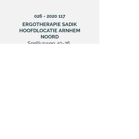
026 - 2020 117
ERGOTHERAPIE SADIK
HOOFDLOCATIE ARNHEM
NOORD
Snelliusweg 40-26
6827 DH, Arnhem
ERGOTHERAPIE
SADIK
CENTRUM
Velperweg 8
6824 BH, Arnhem
ERGOTHERAPIE
SADIK
CENTRUM
Velperbuitensingel 15
6828 CV, Arnhem